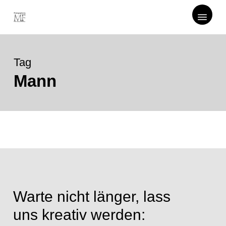
Skip
Menu
to
main
content
Tag
Mann
Warte
nicht
länger,
lass
uns
kreativ
werden: