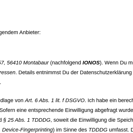
lgendem Anbieter:
. 57, 56410 Montabaur
(nachfolgend
IONOS
). Wenn Du m
ressen
. Details entnimmst Du der Datenschutzerklärun
.
ndlage von
Art. 6 Abs. 1 lit. f DSGVO
. Ich habe ein berec
ofern eine entsprechende Einwilligung abgefragt wurde, 
d
§ 25 Abs. 1 TDDDG
, soweit die Einwilligung die Spei
. Device-Fingerprinting
) im Sinne des
TDDDG
umfasst. Di