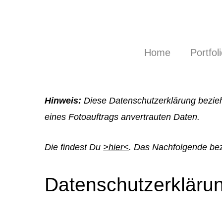
Skip
to
main
Home
Portfol
content
Hinweis:
Diese Datenschutzerklärung bezieh
eines Fotoauftrags anvertrauten Daten.
Die findest Du
>hier<
. Das Nachfolgende bez
Datenschutzerkläru